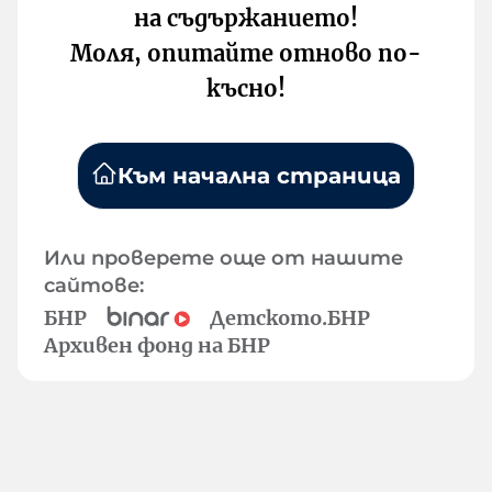
на съдържанието!
Моля, опитайте отново по-
късно!
Към начална страница
Или проверете още от нашите
сайтове:
БНР
Детското.БНР
Архивен фонд на БНР