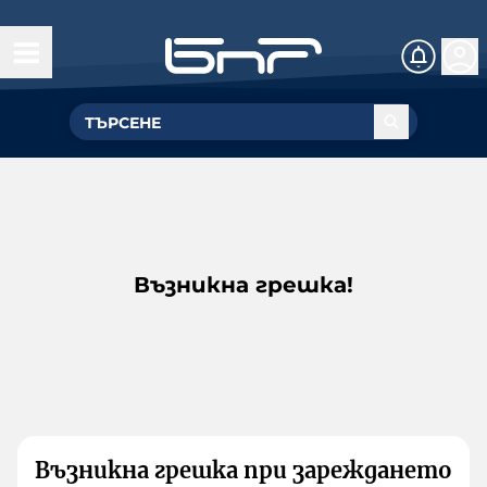
Възникна грешка!
Възникна грешка при зареждането