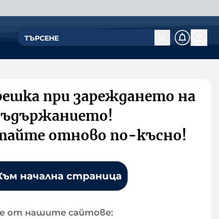
решка при зареждането на
съдържанието!
тайте отново по-късно!
Към начална страница
е от нашите сайтове: