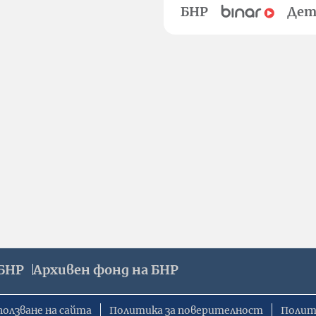
БНР
Дет
БНР
Архивен фонд на БНР
ползване на сайта
Политика за поверителност
Полит