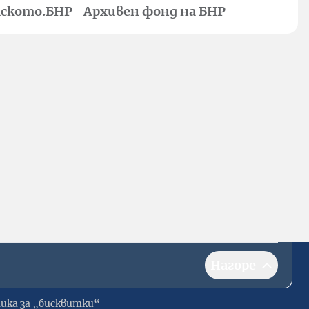
ското.БНР
Архивен фонд на БНР
Нагоре
ика за „бисквитки“