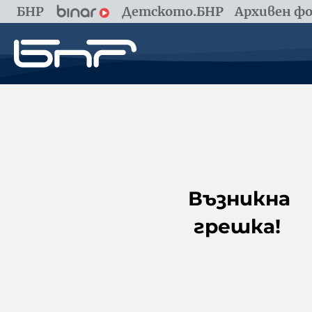
БНР
Детското.БНР
Архивен фо
Възникна
грешка!