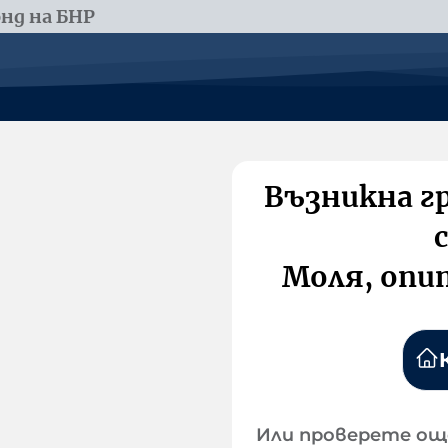
нд на БНР
Възникна г
Моля, опи
Или проверете ощ