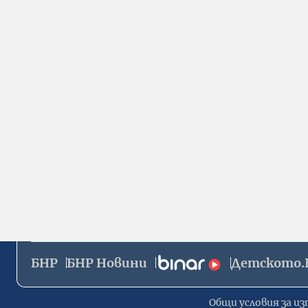
БНР
БНР Новини
Детското.
Общи условия за из