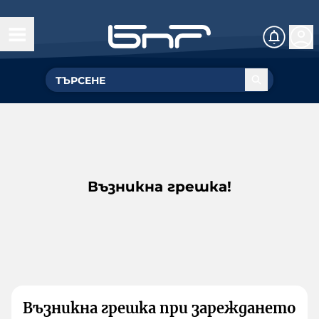
Възникна грешка!
Възникна грешка при зареждането