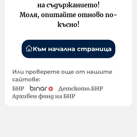
на съдържанието!
Моля, опитайте отново по-
късно!
Към начална страница
Или проверете още от нашите
сайтове:
БНР
Детското.БНР
Архивен фонд на БНР