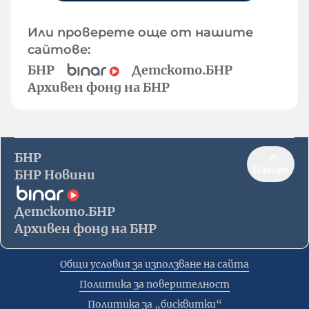
Или проверете още от нашите
сайтове:
БНР
Детското.БНР
Архивен фонд на БНР
БНР
Нагоре
БНР Новини
Детското.БНР
Архивен фонд на БНР
Общи условия за използване на сайта
Политика за поверителност
Политика за „бисквитки“