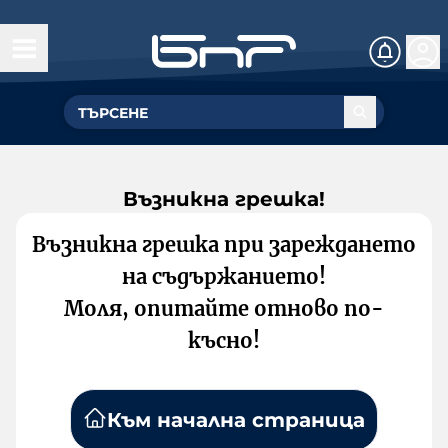
Възникна грешка!
Възникна грешка при зареждането
на съдържанието!
Моля, опитайте отново по-
късно!
Към начална страница