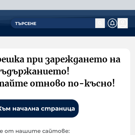
решка при зареждането на
съдържанието!
тайте отново по-късно!
Към начална страница
е от нашите сайтове: