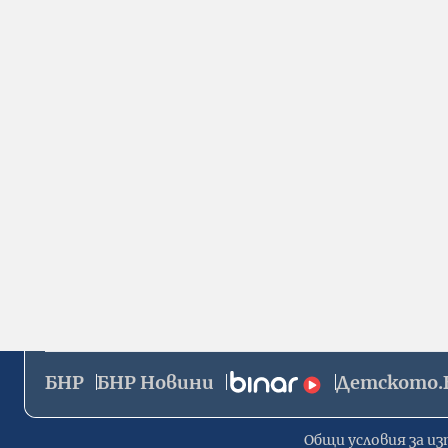
БНР
БНР Новини
Детското.
Общи условия за из