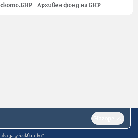
ското.БНР
Архивен фонд на БНР
Нагоре
ика за „бисквитки“