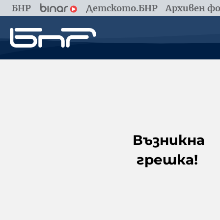
БНР
Детското.БНР
Архивен фо
Възникна
грешка!