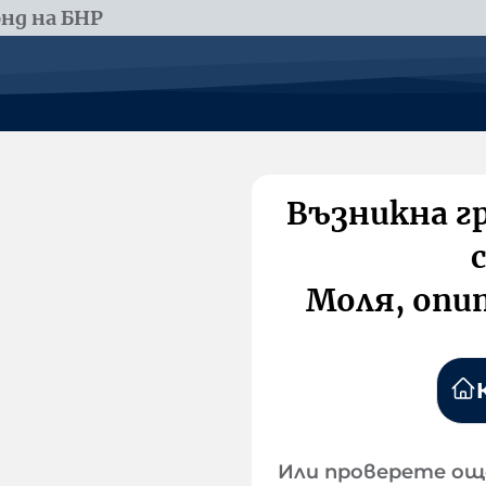
нд на БНР
Възникна г
Моля, опи
Или проверете ощ