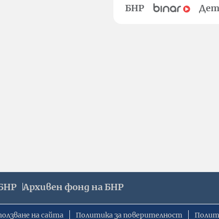
БНР
Дет
БНР
Архивен фонд на БНР
ползване на сайта
Политика за поверителност
Полит