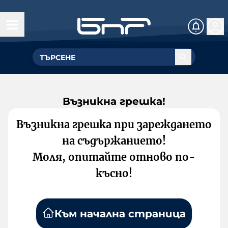
Възникна грешка!
Възникна грешка при зареждането
на съдържанието!
Моля, опитайте отново по-
късно!
Към начална страница