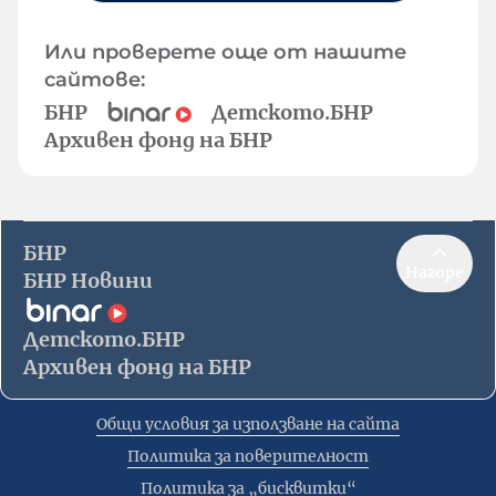
Или проверете още от нашите
сайтове:
БНР
Детското.БНР
Архивен фонд на БНР
БНР
Нагоре
БНР Новини
Детското.БНР
Архивен фонд на БНР
Общи условия за използване на сайта
Политика за поверителност
Политика за „бисквитки“