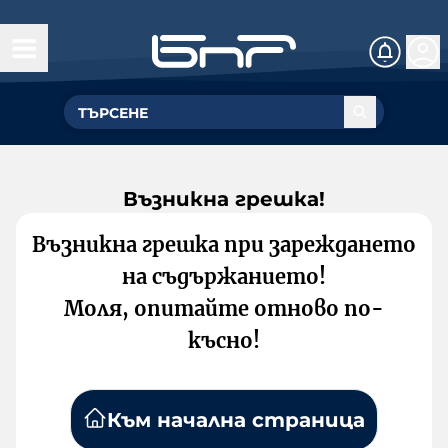
Възникна грешка!
Възникна грешка при зареждането
на съдържанието!
Моля, опитайте отново по-
късно!
Към начална страница