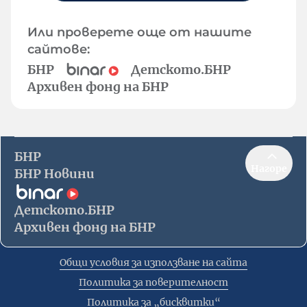
Или проверете още от нашите
сайтове:
БНР
Детското.БНР
Архивен фонд на БНР
БНР
Нагоре
БНР Новини
Детското.БНР
Архивен фонд на БНР
Общи условия за използване на сайта
Политика за поверителност
Политика за „бисквитки“