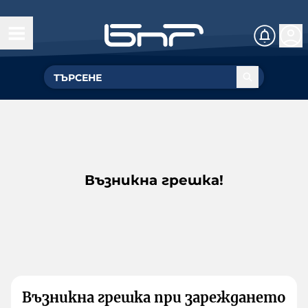
Възникна грешка!
Възникна грешка при зареждането