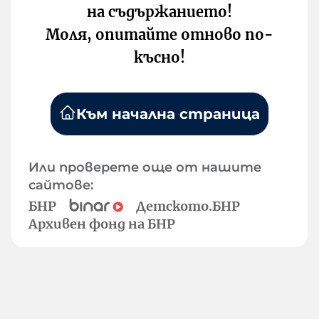
на съдържанието!
Моля, опитайте отново по-
късно!
Към начална страница
Или проверете още от нашите
сайтове:
БНР
Детското.БНР
Архивен фонд на БНР