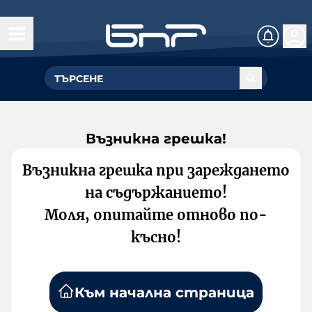
Възникна грешка!
Възникна грешка при зареждането
на съдържанието!
Моля, опитайте отново по-
късно!
Към начална страница