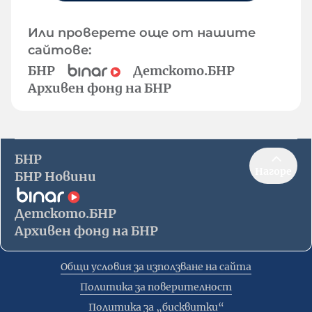
Или проверете още от нашите
сайтове:
БНР
Детското.БНР
Архивен фонд на БНР
БНР
Нагоре
БНР Новини
Детското.БНР
Архивен фонд на БНР
Общи условия за използване на сайта
Политика за поверителност
Политика за „бисквитки“