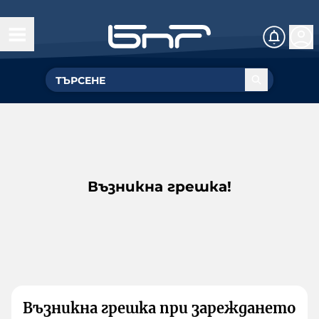
Възникна грешка!
Възникна грешка при зареждането