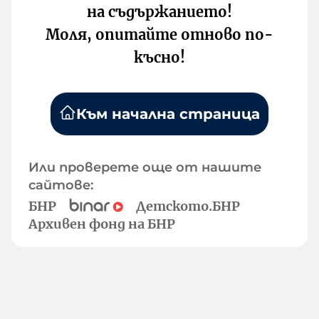
на съдържанието!
Моля, опитайте отново по-
късно!
Към начална страница
Или проверете още от нашите
сайтове:
БНР
Детското.БНР
Архивен фонд на БНР