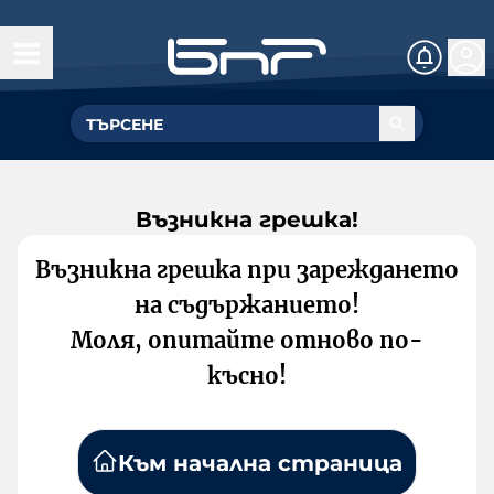
Възникна грешка!
Възникна грешка при зареждането
на съдържанието!
Моля, опитайте отново по-
късно!
Към начална страница