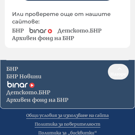
Или проверете още от нашите
сайтове:
БНР
Детското.БНР
Архивен фонд на БНР
БНР
Нагоре
БНР Новини
Детското.БНР
Архивен фонд на БНР
Общи условия за използване на сайта
Политика за поверителност
Политика за „бисквитки“