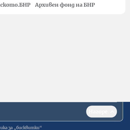
ското.БНР
Архивен фонд на БНР
Нагоре
ика за „бисквитки“