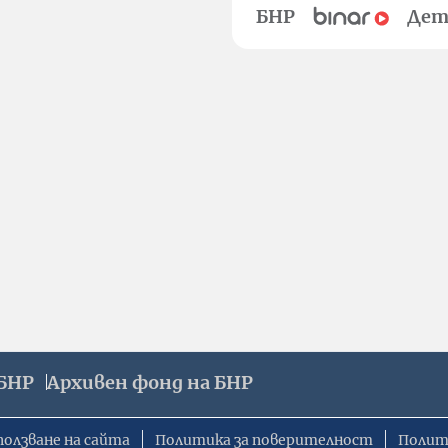
БНР
Дет
БНР
Архивен фонд на БНР
ползване на сайта
Политика за поверителност
Полит