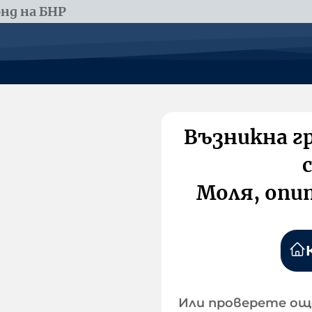
нд на БНР
Възникна г
Моля, опи
Или проверете ощ