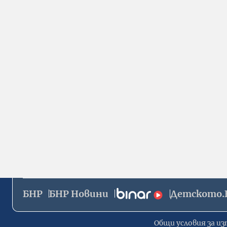
БНР
БНР Новини
Детското.
Общи условия за из