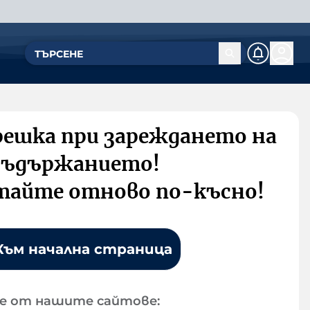
решка при зареждането на
съдържанието!
тайте отново по-късно!
Към начална страница
е от нашите сайтове: