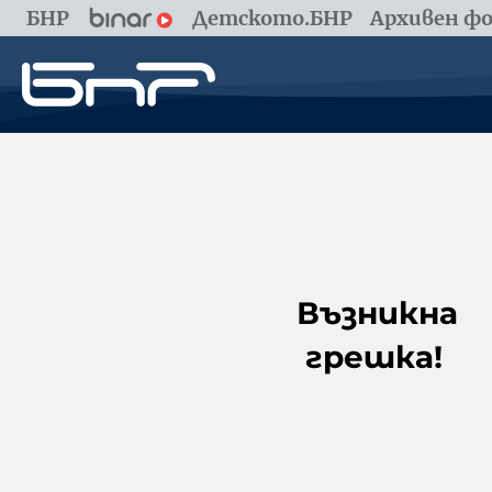
БНР
Детското.БНР
Архивен фо
Възникна
грешка!