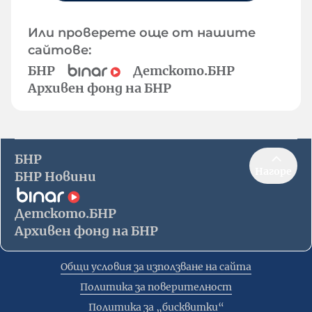
Или проверете още от нашите
сайтове:
БНР
Детското.БНР
Архивен фонд на БНР
БНР
Нагоре
БНР Новини
Детското.БНР
Архивен фонд на БНР
Общи условия за използване на сайта
Политика за поверителност
Политика за „бисквитки“