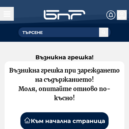
Възникна грешка!
Възникна грешка при зареждането
на съдържанието!
Моля, опитайте отново по-
късно!
Към начална страница