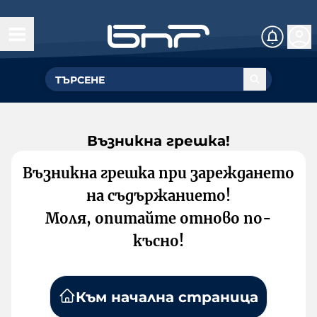
Възникна грешка!
Възникна грешка при зареждането
на съдържанието!
Моля, опитайте отново по-
късно!
Към начална страница