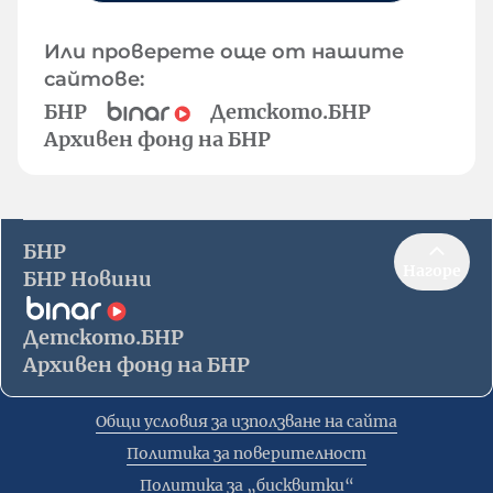
Или проверете още от нашите
сайтове:
БНР
Детското.БНР
Архивен фонд на БНР
БНР
Нагоре
БНР Новини
Детското.БНР
Архивен фонд на БНР
Общи условия за използване на сайта
Политика за поверителност
Политика за „бисквитки“