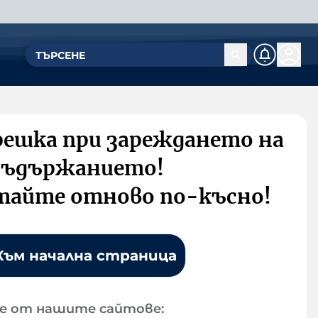
решка при зареждането на
съдържанието!
тайте отново по-късно!
Към начална страница
е от нашите сайтове: