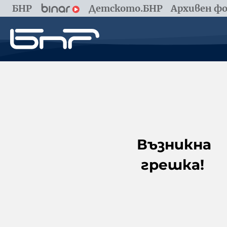
БНР
Детското.БНР
Архивен фо
Възникна
грешка!