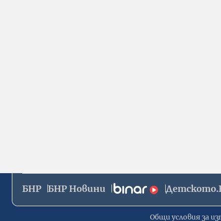
БНР
БНР Новини
Детското.
Общи условия за из