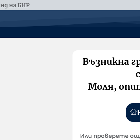
нд на БНР
Възникна г
Моля, опи
Или проверете ощ