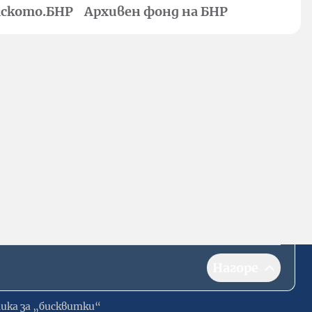
ското.БНР
Архивен фонд на БНР
Нагоре
ика за „бисквитки“