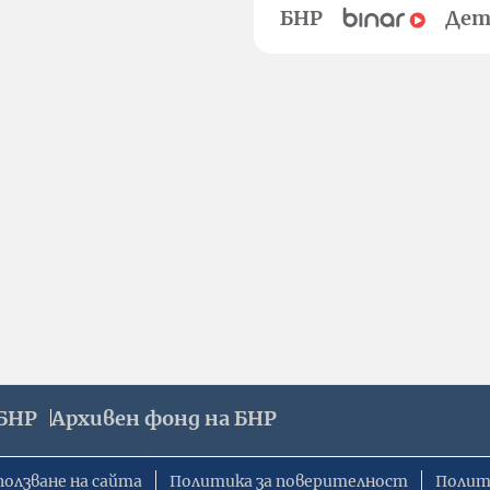
БНР
Дет
БНР
Архивен фонд на БНР
ползване на сайта
Политика за поверителност
Полит