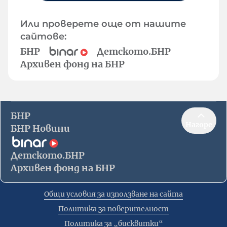
Или проверете още от нашите
сайтове:
БНР
Детското.БНР
Архивен фонд на БНР
БНР
Нагоре
БНР Новини
Детското.БНР
Архивен фонд на БНР
Общи условия за използване на сайта
Политика за поверителност
Политика за „бисквитки“