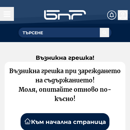
Възникна грешка!
Възникна грешка при зареждането
на съдържанието!
Моля, опитайте отново по-
късно!
Към начална страница