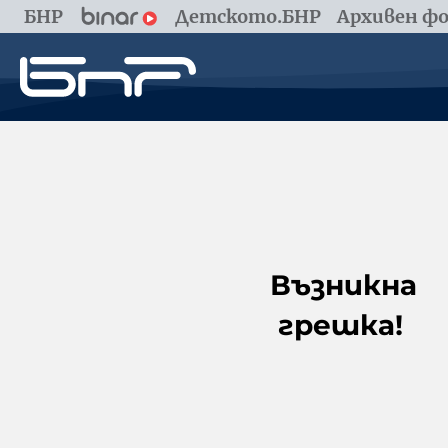
БНР
Детското.БНР
Архивен фо
Възникна
грешка!