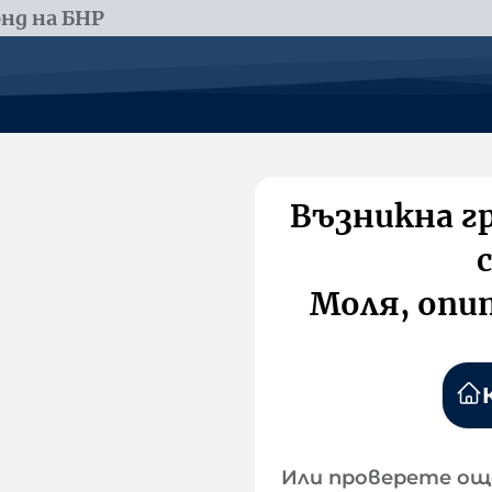
нд на БНР
Възникна г
Моля, опи
Или проверете ощ