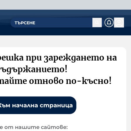
решка при зареждането на
съдържанието!
тайте отново по-късно!
Към начална страница
е от нашите сайтове: