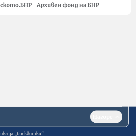
ското.БНР
Архивен фонд на БНР
Нагоре
ика за „бисквитки“