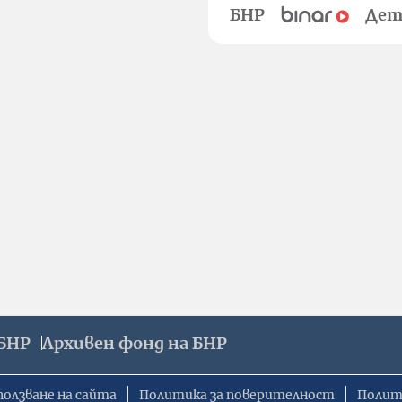
БНР
Дет
БНР
Архивен фонд на БНР
ползване на сайта
Политика за поверителност
Полит