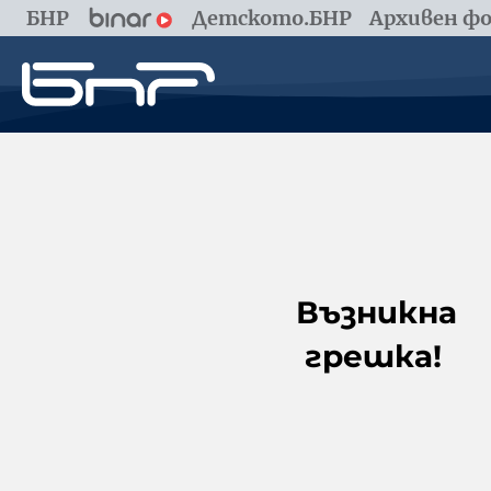
БНР
Детското.БНР
Архивен фо
Възникна
грешка!