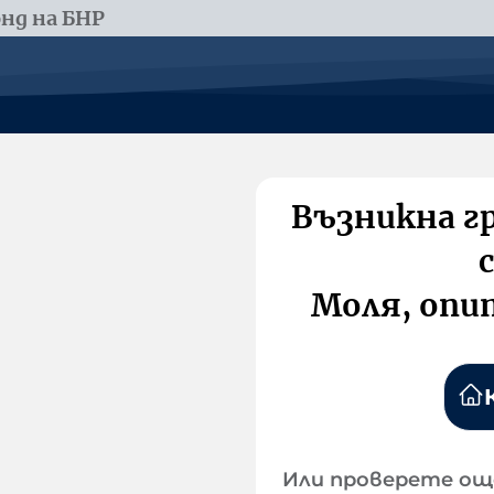
нд на БНР
Възникна г
Моля, опи
Или проверете ощ