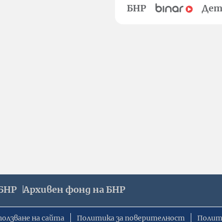
БНР
Дет
БНР
Архивен фонд на БНР
ползване на сайта
Политика за поверителност
Полит