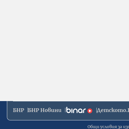
БНР
БНР Новини
Детското.
Общи условия за из