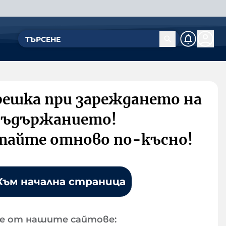
решка при зареждането на
съдържанието!
тайте отново по-късно!
Към начална страница
е от нашите сайтове: