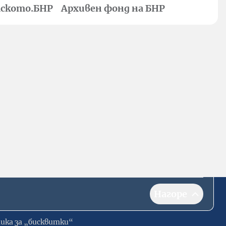
ското.БНР
Архивен фонд на БНР
Нагоре
ика за „бисквитки“