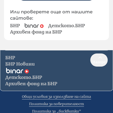
Или проверете още от нашите
сайтове:
БНР
Детското.БНР
Архивен фонд на БНР
БНР
Нагоре
БНР Новини
Детското.БНР
Архивен фонд на БНР
Общи условия за използване на сайта
Политика за поверителност
Политика за „бисквитки“