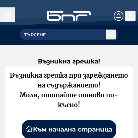
Възникна грешка!
Възникна грешка при зареждането
на съдържанието!
Моля, опитайте отново по-
късно!
Към начална страница