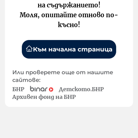
на съдържанието!
Моля, опитайте отново по-
късно!
Към начална страница
Или проверете още от нашите
сайтове:
БНР
Детското.БНР
Архивен фонд на БНР