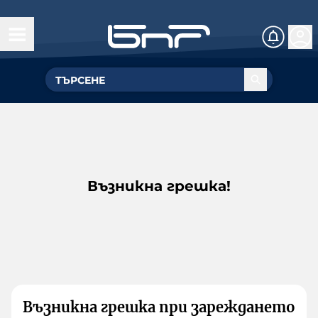
Възникна грешка!
Възникна грешка при зареждането