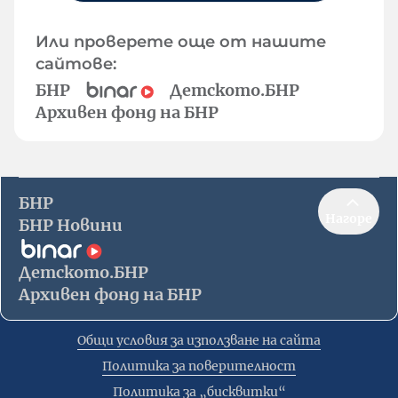
Или проверете още от нашите
сайтове:
БНР
Детското.БНР
Архивен фонд на БНР
БНР
Нагоре
БНР Новини
Детското.БНР
Архивен фонд на БНР
Общи условия за използване на сайта
Политика за поверителност
Политика за „бисквитки“