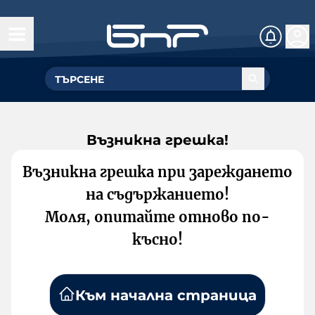
Възникна грешка!
Възникна грешка при зареждането
на съдържанието!
Моля, опитайте отново по-
късно!
Към начална страница