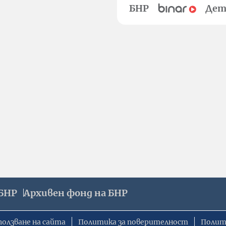
БНР
Дет
БНР
Архивен фонд на БНР
ползване на сайта
Политика за поверителност
Полит