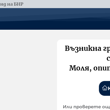
нд на БНР
Възникна г
Моля, опи
Или проверете ощ