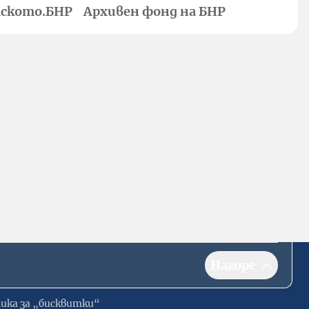
ското.БНР
Архивен фонд на БНР
Нагоре
ика за „бисквитки“