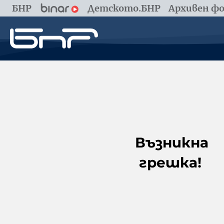
БНР
Детското.БНР
Архивен фо
Възникна
грешка!