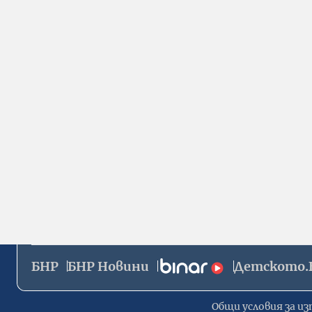
БНР
БНР Новини
Детското.
Общи условия за из