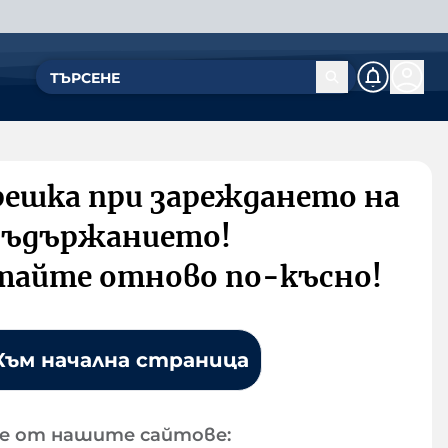
решка при зареждането на
съдържанието!
тайте отново по-късно!
Към начална страница
е от нашите сайтове: