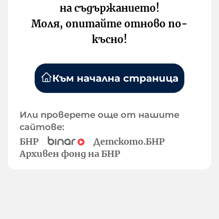
на съдържанието!
Моля, опитайте отново по-
късно!
Към начална страница
Или проверете още от нашите
сайтове:
БНР
Детското.БНР
Архивен фонд на БНР