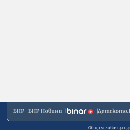
БНР
БНР Новини
Детското.
Общи условия за из