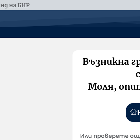
нд на БНР
Възникна г
Моля, опи
Или проверете ощ