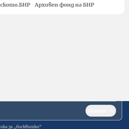
ското.БНР
Архивен фонд на БНР
Нагоре
ика за „бисквитки“