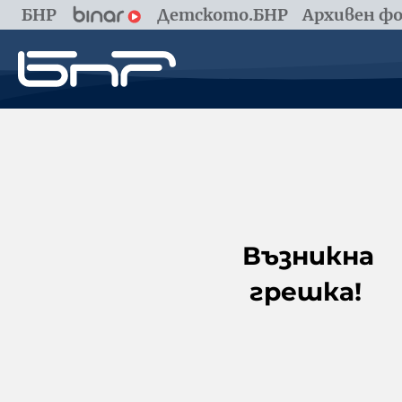
БНР
Детското.БНР
Архивен фо
Възникна
грешка!