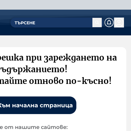
решка при зареждането на
съдържанието!
тайте отново по-късно!
Към начална страница
е от нашите сайтове: