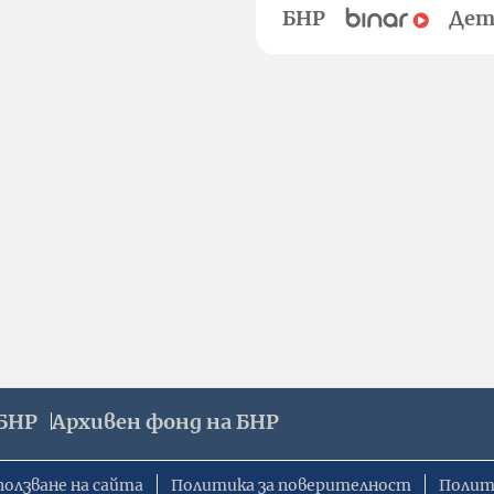
БНР
Дет
БНР
Архивен фонд на БНР
ползване на сайта
Политика за поверителност
Полит