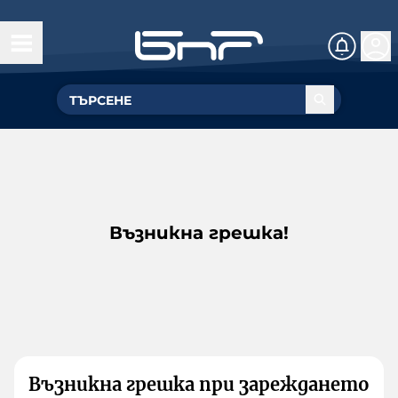
Възникна грешка!
Възникна грешка при зареждането