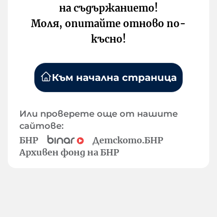
на съдържанието!
Моля, опитайте отново по-
късно!
Към начална страница
Или проверете още от нашите
сайтове:
БНР
Детското.БНР
Архивен фонд на БНР