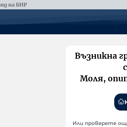
нд на БНР
Възникна г
Моля, опи
Или проверете ощ