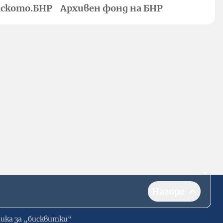
ското.БНР
Архивен фонд на БНР
Нагоре
ика за „бисквитки“