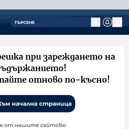
решка при зареждането на
съдържанието!
тайте отново по-късно!
Към начална страница
е от нашите сайтове: