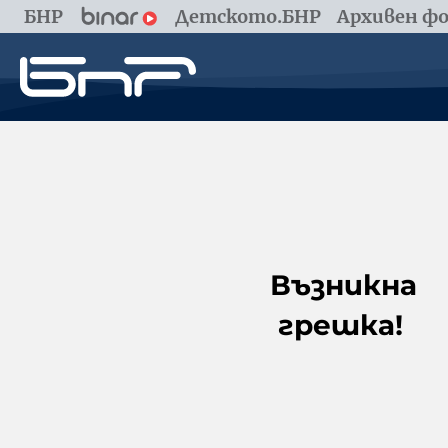
БНР
Детското.БНР
Архивен фо
Възникна
грешка!