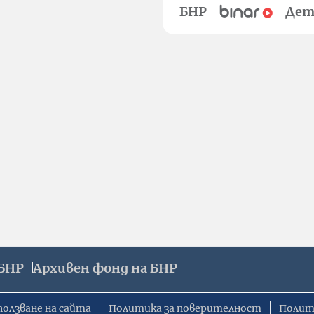
БНР
Дет
БНР
Архивен фонд на БНР
ползване на сайта
Политика за поверителност
Полит