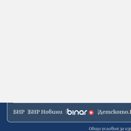
БНР
БНР Новини
Детското.
Общи условия за из