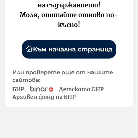
на съдържанието!
Моля, опитайте отново по-
късно!
Към начална страница
Или проверете още от нашите
сайтове:
БНР
Детското.БНР
Архивен фонд на БНР