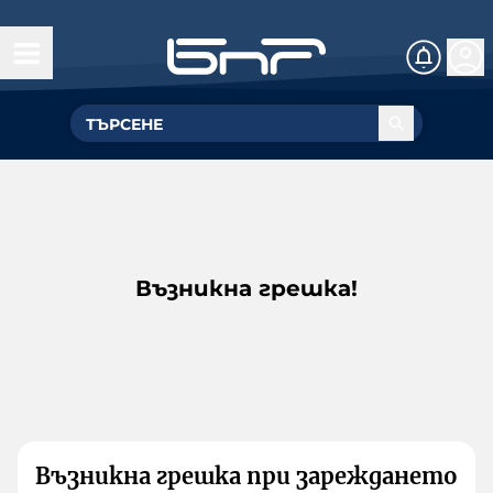
Възникна грешка!
Възникна грешка при зареждането