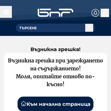
Възникна грешка!
Възникна грешка при зареждането
на съдържанието!
Моля, опитайте отново по-
късно!
Към начална страница