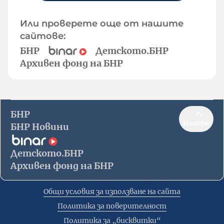
Или проверете още от нашите
сайтове:
БНР
Детското.БНР
Архивен фонд на БНР
БНР
Нагоре
БНР Новини
Детското.БНР
Архивен фонд на БНР
Общи условия за използване на сайта
Политика за поверителност
Политика за „бисквитки“