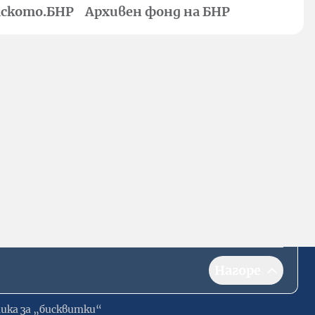
ското.БНР
Архивен фонд на БНР
Нагоре
ика за „бисквитки“