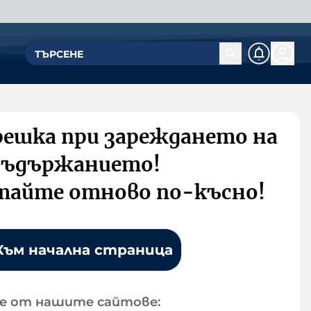
решка при зареждането на
съдържанието!
тайте отново по-късно!
Към начална страница
е от нашите сайтове: