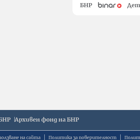
БНР
Дет
БНР
Архивен фонд на БНР
ползване на сайта
Политика за поверителност
Полит