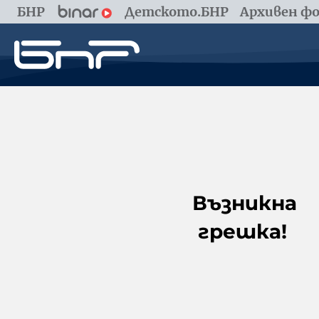
БНР
Детското.БНР
Архивен фо
Възникна
грешка!