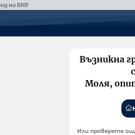
нд на БНР
Възникна г
Моля, опи
Или проверете ощ