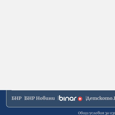
БНР
БНР Новини
Детското.
Общи условия за из