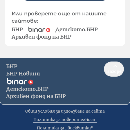
Или проверете още от нашите
сайтове:
БНР
Детското.БНР
Архивен фонд на БНР
БНР
Нагоре
БНР Новини
Детското.БНР
Архивен фонд на БНР
Общи условия за използване на сайта
Политика за поверителност
Политика за „бисквитки“