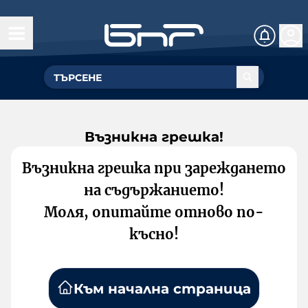
Възникна грешка!
Възникна грешка при зареждането
на съдържанието!
Моля, опитайте отново по-
късно!
Към начална страница