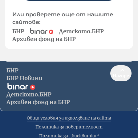
Или проверете още от нашите
сайтове:
БНР
Детското.БНР
Архивен фонд на БНР
БНР
Нагоре
БНР Новини
Детското.БНР
Архивен фонд на БНР
Общи условия за използване на сайта
Политика за поверителност
Политика за „бисквитки“