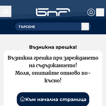
Възникна грешка!
Възникна грешка при зареждането
на съдържанието!
Моля, опитайте отново по-
късно!
Към начална страница