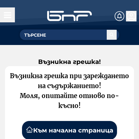
Възникна грешка!
Възникна грешка при зареждането
на съдържанието!
Моля, опитайте отново по-
късно!
Към начална страница