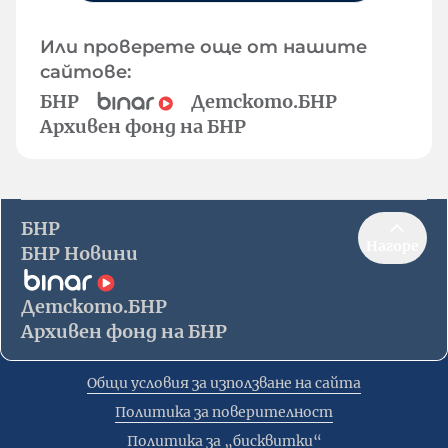
Или проверете още от нашите
сайтове:
БНР
Детското.БНР
Архивен фонд на БНР
БНР
Нагоре
БНР Новини
Детското.БНР
Архивен фонд на БНР
Общи условия за използване на сайта
Политика за поверителност
Политика за „бисквитки“