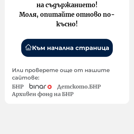
на съдържанието!
Моля, опитайте отново по-
късно!
Към начална страница
Или проверете още от нашите
сайтове:
БНР
Детското.БНР
Архивен фонд на БНР