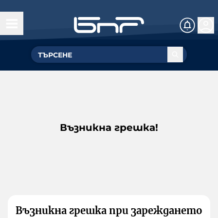
Възникна грешка!
Възникна грешка при зареждането