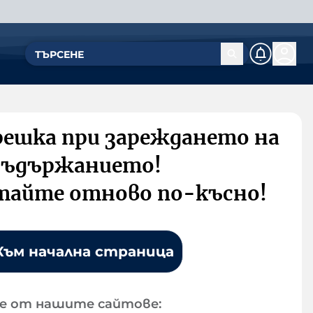
решка при зареждането на
съдържанието!
тайте отново по-късно!
Към начална страница
е от нашите сайтове: