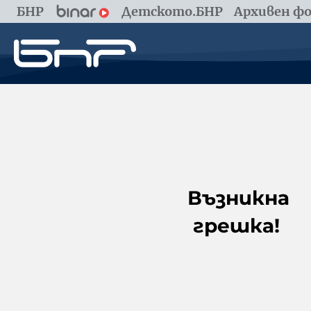
БНР
Детското.БНР
Архивен фо
Възникна
грешка!