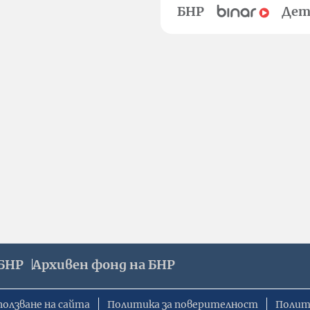
БНР
Дет
БНР
Архивен фонд на БНР
ползване на сайта
Политика за поверителност
Полит