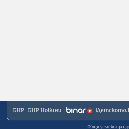
БНР
БНР Новини
Детското.
Общи условия за из