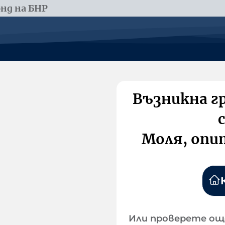
нд на БНР
Възникна г
Моля, опи
Или проверете ощ