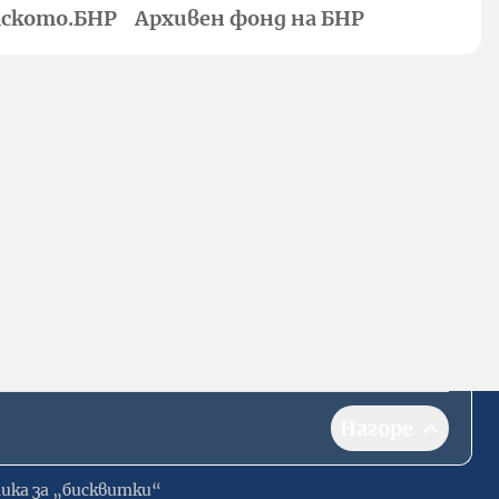
ското.БНР
Архивен фонд на БНР
Нагоре
ика за „бисквитки“