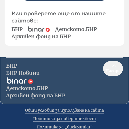
Или проверете още от нашите
сайтове:
БНР
Детското.БНР
Архивен фонд на БНР
БНР
Нагоре
БНР Новини
Детското.БНР
Архивен фонд на БНР
Общи условия за използване на сайта
Политика за поверителност
Политика за „бисквитки“