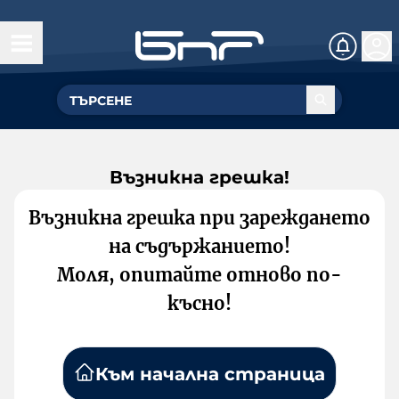
Възникна грешка!
Възникна грешка при зареждането
на съдържанието!
Моля, опитайте отново по-
късно!
Към начална страница