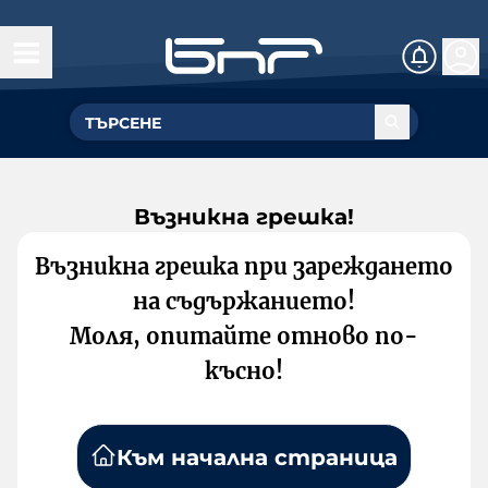
Възникна грешка!
Възникна грешка при зареждането
на съдържанието!
Моля, опитайте отново по-
късно!
Към начална страница