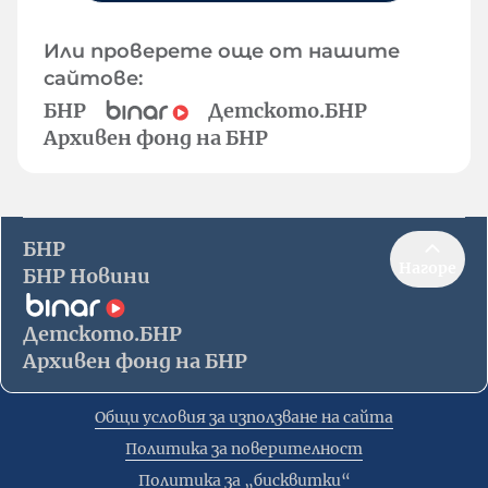
Или проверете още от нашите
сайтове:
БНР
Детското.БНР
Архивен фонд на БНР
БНР
Нагоре
БНР Новини
Детското.БНР
Архивен фонд на БНР
Общи условия за използване на сайта
Политика за поверителност
Политика за „бисквитки“