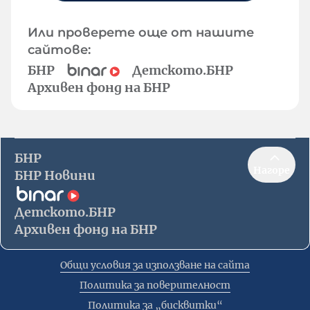
Или проверете още от нашите
сайтове:
БНР
Детското.БНР
Архивен фонд на БНР
БНР
Нагоре
БНР Новини
Детското.БНР
Архивен фонд на БНР
Общи условия за използване на сайта
Политика за поверителност
Политика за „бисквитки“