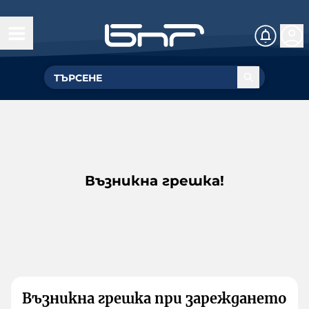
Възникна грешка!
Възникна грешка при зареждането