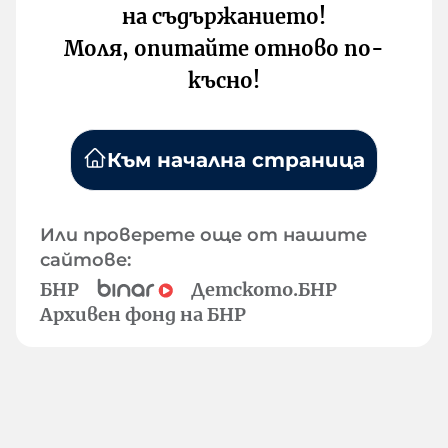
на съдържанието!
Моля, опитайте отново по-
късно!
Към начална страница
Или проверете още от нашите
сайтове:
БНР
Детското.БНР
Архивен фонд на БНР