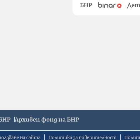
БНР
Дет
БНР
Архивен фонд на БНР
ползване на сайта
Политика за поверителност
Полит