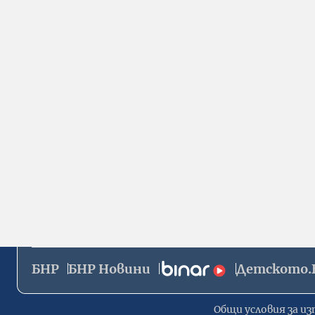
БНР
БНР Новини
Детското.
Общи условия за из