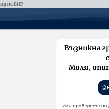
нд на БНР
Възникна г
Моля, опи
Или проверете ощ