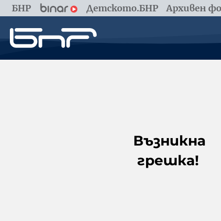
БНР
Детското.БНР
Архивен фо
Възникна
грешка!