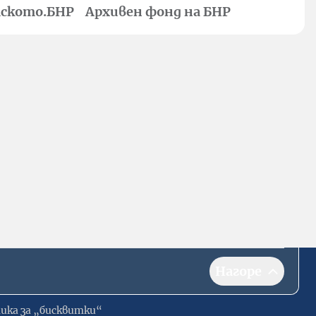
ското.БНР
Архивен фонд на БНР
Нагоре
ика за „бисквитки“