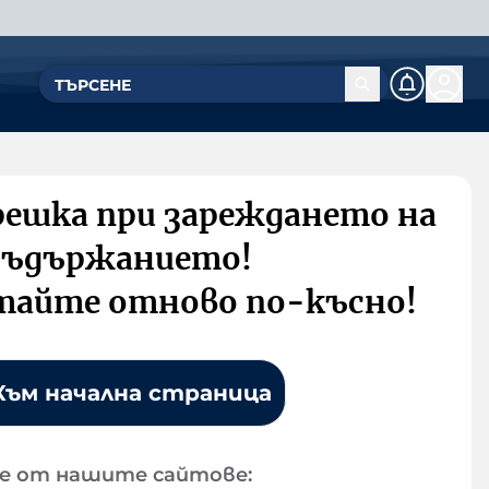
решка при зареждането на
съдържанието!
тайте отново по-късно!
Към начална страница
е от нашите сайтове: