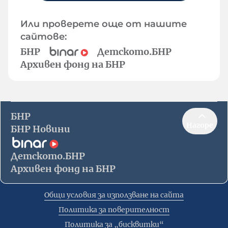
Или проверете още от нашите
сайтове:
БНР
Детското.БНР
Архивен фонд на БНР
БНР
Нагоре
БНР Новини
Детското.БНР
Архивен фонд на БНР
Общи условия за използване на сайта
Политика за поверителност
Политика за „бисквитки“