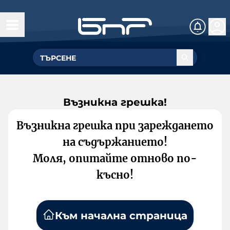
Възникна грешка!
Възникна грешка при зареждането
на съдържанието!
Моля, опитайте отново по-
късно!
Към начална страница