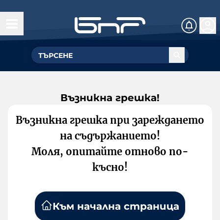
Възникна грешка!
Възникна грешка при зареждането
на съдържанието!
Моля, опитайте отново по-
късно!
Към начална страница