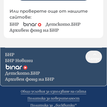
Или проверете още от нашите
сайтове:
БНР
Детското.БНР
Архивен фонд на БНР
БНР
Нагоре
БНР Новини
Детското.БНР
Архивен фонд на БНР
Общи условия за използване на сайта
Политика за поверителност
Политика за „бисквитки“