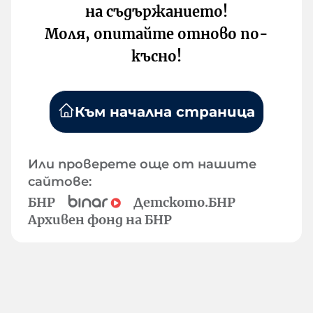
на съдържанието!
Моля, опитайте отново по-
късно!
Към начална страница
Или проверете още от нашите
сайтове:
БНР
Детското.БНР
Архивен фонд на БНР