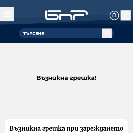
Възникна грешка!
Възникна грешка при зареждането