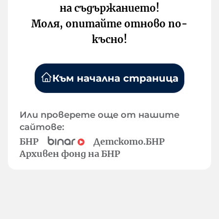
на съдържанието!
Моля, опитайте отново по-
късно!
Към начална страница
Или проверете още от нашите
сайтове:
БНР
Детското.БНР
Архивен фонд на БНР