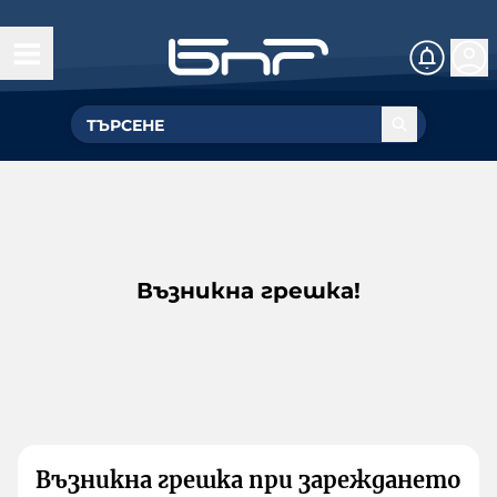
Възникна грешка!
Възникна грешка при зареждането