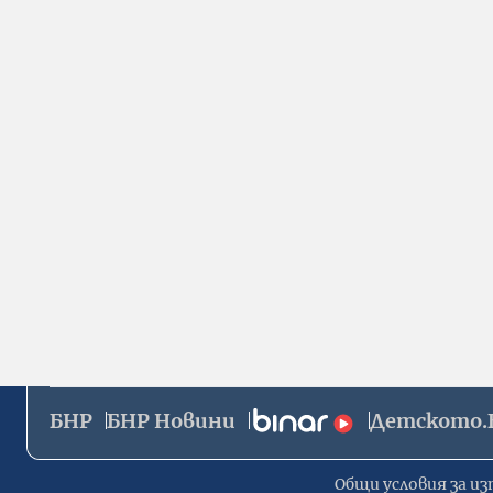
БНР
БНР Новини
Детското.
Общи условия за из