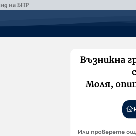
нд на БНР
Възникна г
Моля, опи
Или проверете ощ