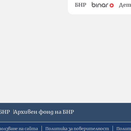
БНР
Дет
БНР
Архивен фонд на БНР
ползване на сайта
Политика за поверителност
Полит