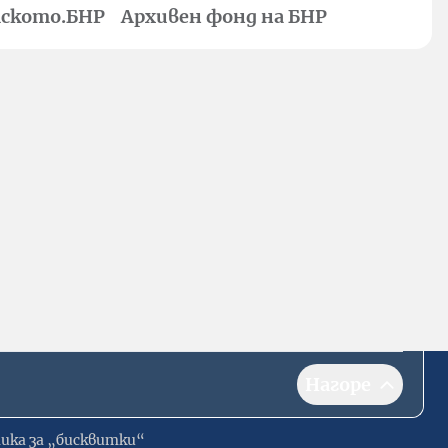
ското.БНР
Архивен фонд на БНР
Нагоре
ика за „бисквитки“