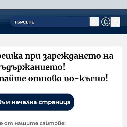
решка при зареждането на
съдържанието!
тайте отново по-късно!
Към начална страница
е от нашите сайтове: