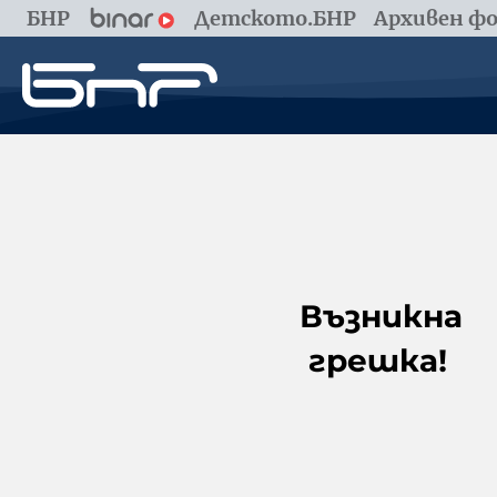
БНР
Детското.БНР
Архивен фо
Възникна
грешка!