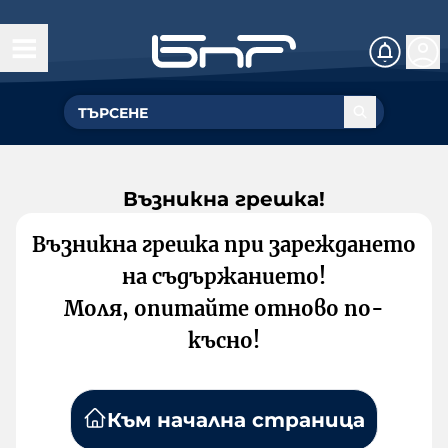
Възникна грешка!
Възникна грешка при зареждането
на съдържанието!
Моля, опитайте отново по-
късно!
Към начална страница