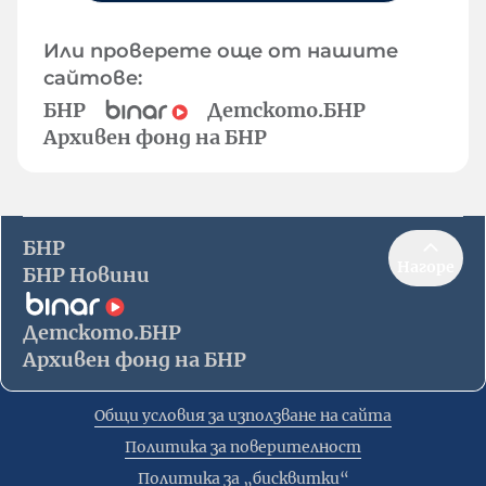
Или проверете още от нашите
сайтове:
БНР
Детското.БНР
Архивен фонд на БНР
БНР
Нагоре
БНР Новини
Детското.БНР
Архивен фонд на БНР
Общи условия за използване на сайта
Политика за поверителност
Политика за „бисквитки“