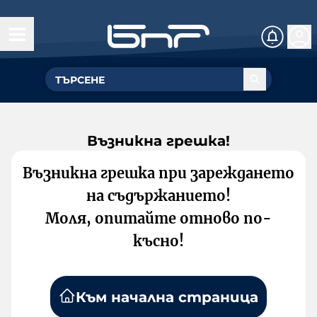
Възникна грешка!
Възникна грешка при зареждането
на съдържанието!
Моля, опитайте отново по-
късно!
Към начална страница