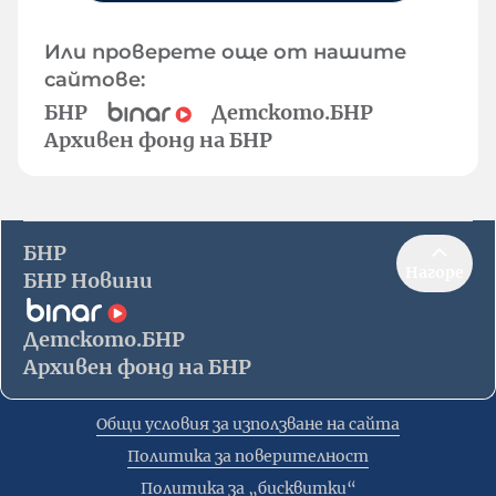
Или проверете още от нашите
сайтове:
БНР
Детското.БНР
Архивен фонд на БНР
БНР
Нагоре
БНР Новини
Детското.БНР
Архивен фонд на БНР
Общи условия за използване на сайта
Политика за поверителност
Политика за „бисквитки“