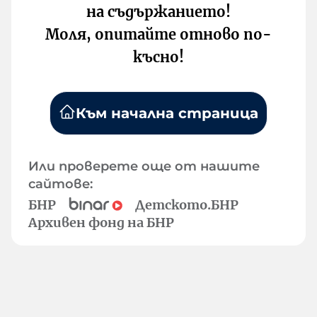
на съдържанието!
Моля, опитайте отново по-
късно!
Към начална страница
Или проверете още от нашите
сайтове:
БНР
Детското.БНР
Архивен фонд на БНР