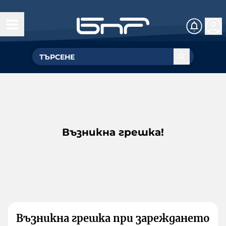
Възникна грешка!
Възникна грешка при зареждането