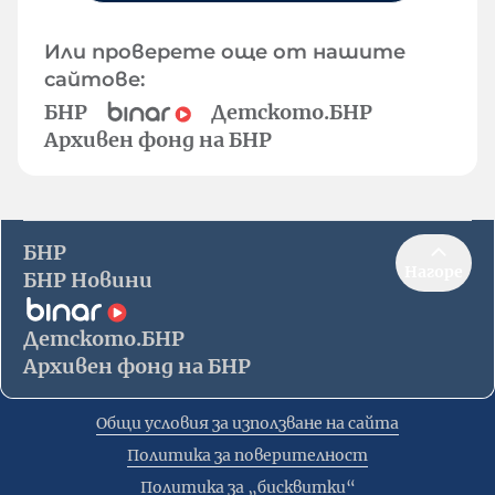
Или проверете още от нашите
сайтове:
БНР
Детското.БНР
Архивен фонд на БНР
БНР
Нагоре
БНР Новини
Детското.БНР
Архивен фонд на БНР
Общи условия за използване на сайта
Политика за поверителност
Политика за „бисквитки“