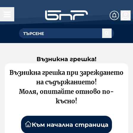
Възникна грешка!
Възникна грешка при зареждането
на съдържанието!
Моля, опитайте отново по-
късно!
Към начална страница