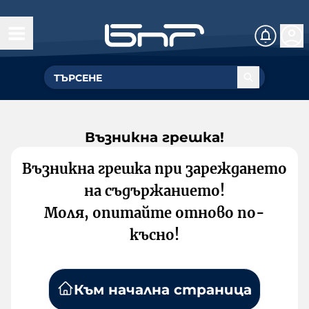
Възникна грешка!
Възникна грешка при зареждането
на съдържанието!
Моля, опитайте отново по-
късно!
Към начална страница