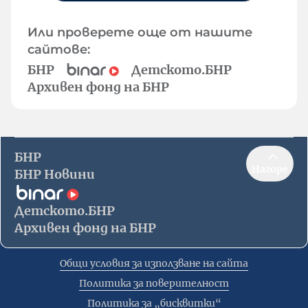
Или проверете още от нашите
сайтове:
БНР
Детското.БНР
Архивен фонд на БНР
БНР
Нагоре
БНР Новини
Детското.БНР
Архивен фонд на БНР
Общи условия за използване на сайта
Политика за поверителност
Политика за „бисквитки“