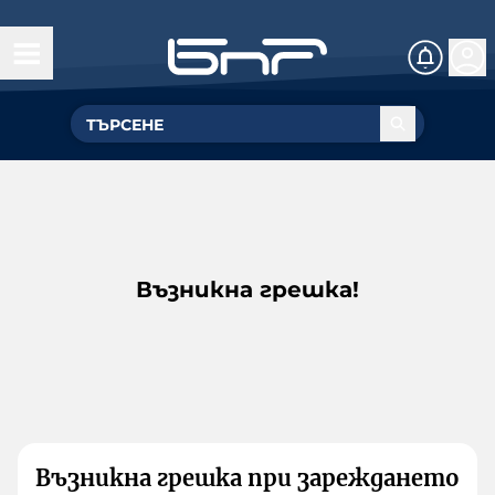
Възникна грешка!
Възникна грешка при зареждането