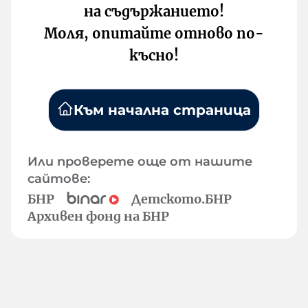
на съдържанието!
Моля, опитайте отново по-
късно!
Към начална страница
Или проверете още от нашите
сайтове:
БНР
Детското.БНР
Архивен фонд на БНР